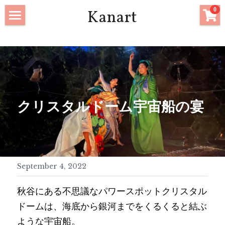
×
0
Kanart
STORE CATEGORIES
Home
All Categories
Textile
Clothing
Clothing
Art
クリスタルドーム宇宙船の宴
Accessories
Accessories
Artwork
Costume Gallery
September 4, 2022
Workshops
秋谷にある不思議なパワースポットクリスタル
About
ドームは、海底から銀河までをくるくると結ぶ
ような宇宙船。
Store